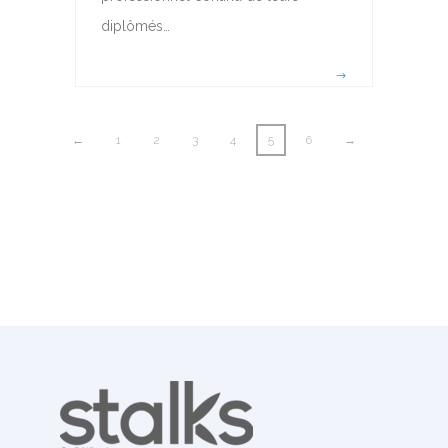
diplômés…
←
1
2
3
4
5
6
→