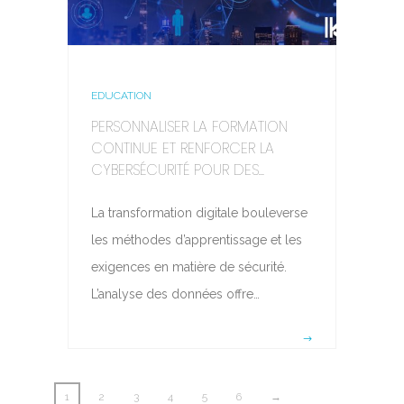
EDUCATION
PERSONNALISER LA FORMATION
CONTINUE ET RENFORCER LA
CYBERSÉCURITÉ POUR DES...
La transformation digitale bouleverse
les méthodes d’apprentissage et les
exigences en matière de sécurité.
L’analyse des données offre…
1
2
3
4
5
6
→