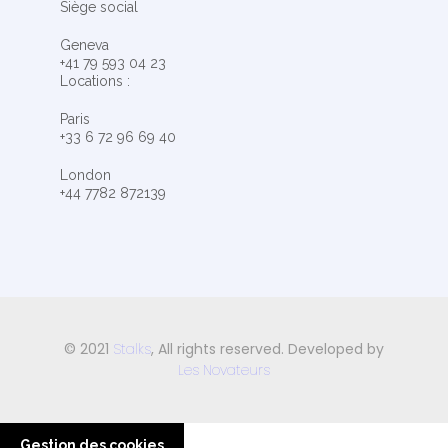
Siège social
Geneva
+41 79 593 04 23
Locations :
Paris
+33 6 72 96 69 40
London
+44 7782 872139
© 2021
Stalks
, All rights reserved. Developed by
Les Novateurs
Gestion des cookies