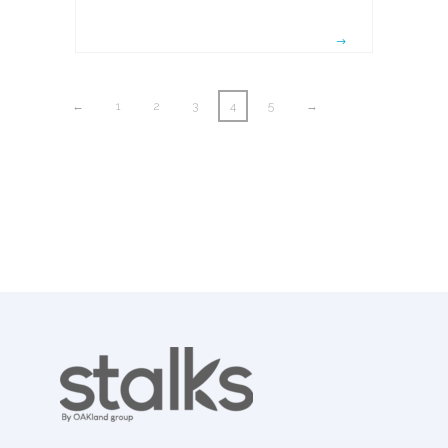
←
1
2
3
4
5
→