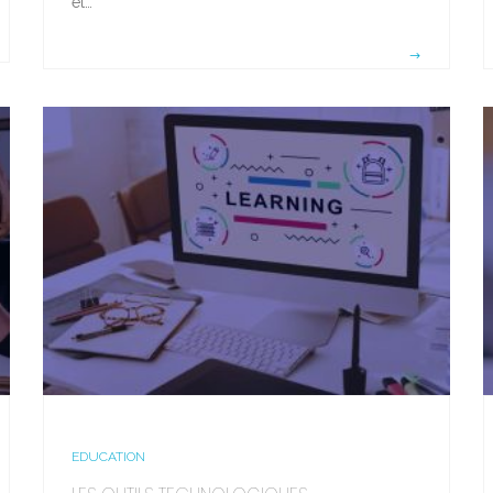
et…
EDUCATION