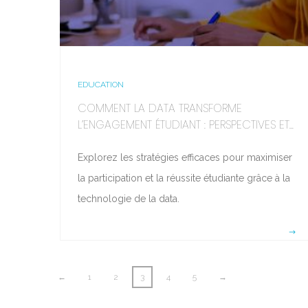
EDUCATION
COMMENT LA DATA TRANSFORME
L’ENGAGEMENT ÉTUDIANT : PERSPECTIVES ET...
Explorez les stratégies efficaces pour maximiser
la participation et la réussite étudiante grâce à la
technologie de la data.
←
1
2
3
4
5
→